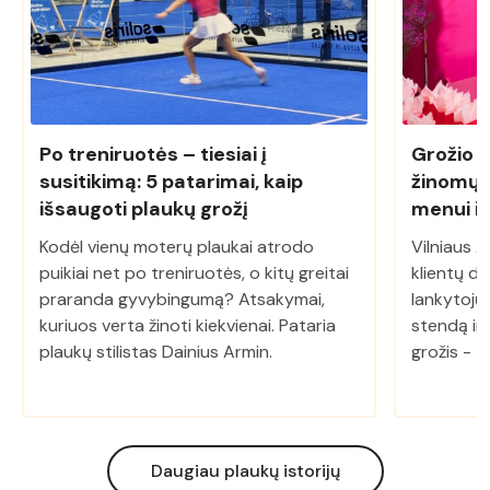
Po treniruotės – tiesiai į
Grožio r
susitikimą: 5 patarimai, kaip
žinomų 
išsaugoti plaukų grožį
menui ir
Kodėl vienų moterų plaukai atrodo
Vilniaus 
puikiai net po treniruotės, o kitų greitai
klientų d
praranda gyvybingumą? Atsakymai,
lankytojų. 
kuriuos verta žinoti kiekvienai. Pataria
stendą ir 
plaukų stilistas Dainius Armin.
grožis - 
Daugiau plaukų istorijų