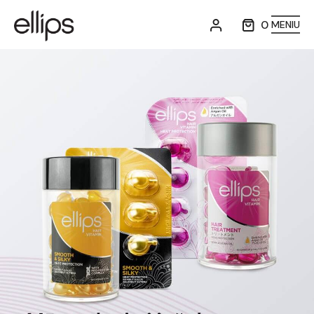
0
MENIU