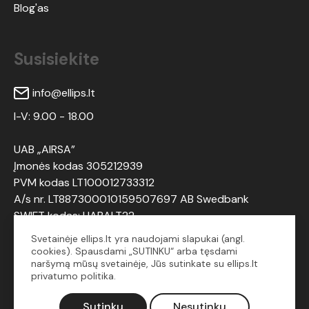
Blog'as
Susisiekite
info@ellips.lt
I-V: 9.00 - 18.00
UAB „AIRSA”
Įmonės kodas 305212939
PVM kodas LT100012733312
A/s nr. LT887300010159507697 AB Swedbank
SWIFT kodas: HABALT22
Svetainėje ellips.lt yra naudojami slapukai (angl.
cookies). Spausdami „SUTINKU“ arba tęsdami
Sekite mus
naršymą mūsų svetainėje, Jūs sutinkate su ellips.lt
privatumo politika.
Sutinku
Nesutinku