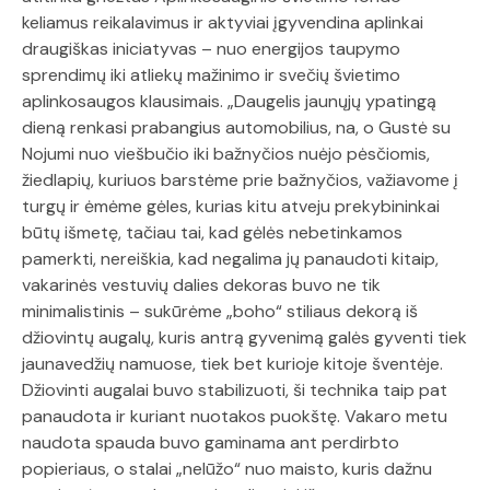
keliamus reikalavimus ir aktyviai įgyvendina aplinkai
draugiškas iniciatyvas – nuo energijos taupymo
sprendimų iki atliekų mažinimo ir svečių švietimo
aplinkosaugos klausimais. „Daugelis jaunųjų ypatingą
dieną renkasi prabangius automobilius, na, o Gustė su
Nojumi nuo viešbučio iki bažnyčios nuėjo pėsčiomis,
žiedlapių, kuriuos barstėme prie bažnyčios, važiavome į
turgų ir ėmėme gėles, kurias kitu atveju prekybininkai
būtų išmetę, tačiau tai, kad gėlės nebetinkamos
pamerkti, nereiškia, kad negalima jų panaudoti kitaip,
vakarinės vestuvių dalies dekoras buvo ne tik
minimalistinis – sukūrėme „boho“ stiliaus dekorą iš
džiovintų augalų, kuris antrą gyvenimą galės gyventi tiek
jaunavedžių namuose, tiek bet kurioje kitoje šventėje.
Džiovinti augalai buvo stabilizuoti, ši technika taip pat
panaudota ir kuriant nuotakos puokštę. Vakaro metu
naudota spauda buvo gaminama ant perdirbto
popieriaus, o stalai „nelūžo“ nuo maisto, kuris dažnu