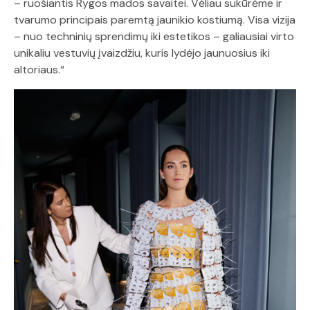
– ruošiantis Rygos mados savaitei. Vėliau sukūrėme ir
tvarumo principais paremtą jaunikio kostiumą. Visa vizija
– nuo techninių sprendimų iki estetikos – galiausiai virto
unikaliu vestuvių įvaizdžiu, kuris lydėjo jaunuosius iki
altoriaus.“