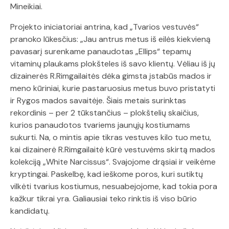
Mineikiai.
Projekto iniciatoriai antrina, kad „Tvarios vestuvės“
pranoko lūkesčius: „Jau antrus metus iš eilės kiekvieną
pavasarį surenkame panaudotas „Ellips“ tepamų
vitaminų plaukams plokšteles iš savo klientų. Vėliau iš jų
dizainerės R.Rimgailaitės dėka gimsta įstabūs mados ir
meno kūriniai, kurie pastaruosius metus buvo pristatyti
ir Rygos mados savaitėje. Šiais metais surinktas
rekordinis – per 2 tūkstančius – plokštelių skaičius,
kurios panaudotos tvariems jaunųjų kostiumams
sukurti. Na, o mintis apie tikras vestuves kilo tuo metu,
kai dizainerė R.Rimgailaitė kūrė vestuvėms skirtą mados
kolekciją „White Narcissus“. Svajojome drąsiai ir veikėme
kryptingai. Paskelbę, kad ieškome poros, kuri sutiktų
vilkėti tvarius kostiumus, nesuabejojome, kad tokia pora
kažkur tikrai yra. Galiausiai teko rinktis iš viso būrio
kandidatų.