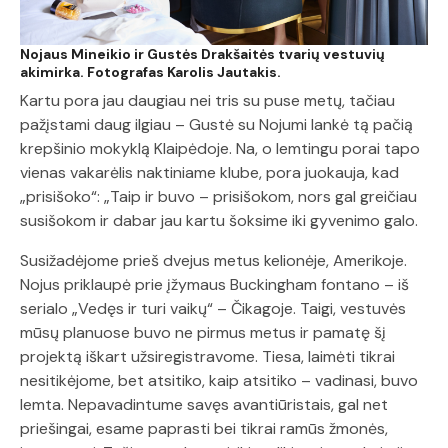
Nojaus Mineikio ir Gustės Drakšaitės tvarių vestuvių
akimirka. Fotografas Karolis Jautakis.
Kartu pora jau daugiau nei tris su puse metų, tačiau
pažįstami daug ilgiau – Gustė su Nojumi lankė tą pačią
krepšinio mokyklą Klaipėdoje. Na, o lemtingu porai tapo
vienas vakarėlis naktiniame klube, pora juokauja, kad
„prisišoko“: „Taip ir buvo – prisišokom, nors gal greičiau
susišokom ir dabar jau kartu šoksime iki gyvenimo galo.
Susižadėjome prieš dvejus metus kelionėje, Amerikoje.
Nojus priklaupė prie įžymaus Buckingham fontano – iš
serialo „Vedęs ir turi vaikų“ – Čikagoje. Taigi, vestuvės
mūsų planuose buvo ne pirmus metus ir pamatę šį
projektą iškart užsiregistravome. Tiesa, laimėti tikrai
nesitikėjome, bet atsitiko, kaip atsitiko – vadinasi, buvo
lemta. Nepavadintume savęs avantiūristais, gal net
priešingai, esame paprasti bei tikrai ramūs žmonės,