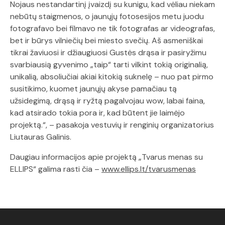
Nojaus nestandartinį įvaizdį su kunigu, kad vėliau niekam
nebūtų staigmenos, o jaunųjų fotosesijos metu juodu
fotografavo bei filmavo ne tik fotografas ar videografas,
bet ir būrys vilniečių bei miesto svečių. Aš asmeniškai
tikrai žaviuosi ir džiaugiuosi Gustės drąsa ir pasiryžimu
svarbiausią gyvenimo „taip“ tarti vilkint tokią originalią,
unikalią, absoliučiai akiai kitokią suknelę – nuo pat pirmo
susitikimo, kuomet jaunųjų akyse pamačiau tą
užsidegimą, drąsą ir ryžtą pagalvojau wow, labai faina,
kad atsirado tokia pora ir, kad būtent jie laimėjo
projektą.“, – pasakoja vestuvių ir renginių organizatorius
Liutauras Galinis.
Daugiau informacijos apie projektą „Tvarus menas su
ELLIPS“ galima rasti čia –
www.ellips.lt/tvarusmenas