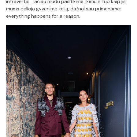
intravertai. Tačiau mudu pasitikime likimu ir tuo kaip jis
mums dėlioja gyvenimo kelią, dažnai sau primename:
everything happens for a reason.