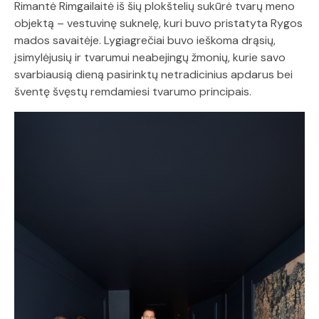
Rimantė Rimgailaitė iš šių plokštelių sukūrė tvarų meno
objektą – vestuvinę suknelę, kuri buvo pristatyta Rygos
mados savaitėje. Lygiagrečiai buvo ieškoma drąsių,
įsimylėjusių ir tvarumui neabejingų žmonių, kurie savo
svarbiausią dieną pasirinktų netradicinius apdarus bei
šventę švęstų remdamiesi tvarumo principais.