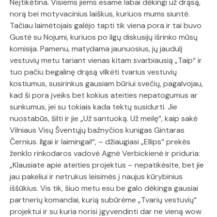
Neįtikėtina. Visiems jiems esame labai dėkingi už drąsą,
norą bei motyvacinius laiškus, kuriuos mums siuntė.
Tačiau laimėtojais galėjo tapti tik viena pora ir tai buvo
Gustė su Nojumi, kuriuos po ilgų diskusijų išrinko mūsų
komisija. Pamenu, matydama jaunuosius, jų jaudulį
vestuvių metu tariant vienas kitam svarbiausią „Taip“ ir
tuo pačiu begalinę drąsą vilkėti tvarius vestuvių
kostiumus, susirinkus gausiam būriui svečių, pagalvojau,
kad ši pora įveiks bet kokius ateities nepatogumus ar
sunkumus, jei su tokiais kada tektų susidurti. Jie
nuostabūs, šilti ir jie „Už santuoką. Už meilę“, kaip sakė
Vilniaus Visų Šventųjų bažnyčios kunigas Gintaras
Černius. Ilgai ir laimingai!“, – džiaugiasi „Ellips“ prekės
ženklo rinkodaros vadovė Agnė Verbickienė ir priduria:
„Klausiate apie ateities projektus – nepatikėsite, bet jie
jau pakeliui ir netrukus leisimės į naujus kūrybinius
iššūkius. Vis tik, šiuo metu esu be galo dėkinga gausiai
partnerių komandai, kurią subūrėme „Tvarių vestuvių“
projektui ir su kuria norisi įgyvendinti dar ne vieną wow