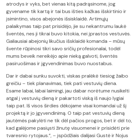
atrodys ir vyks, bet vienas kitą padrąsinome, jog
gyvename tik kartą ir tai bus išties kažkas išskirtinio ir
įsimintino, visos abejonės išsisklaidė. Artimųjų
palaikymas taip pat prisidėjo, jie su nekantrumu laukė
šventės, nes ji tikrai buvo kitokia, nei įprastos vestuvės.
Galiausiai abejonių likučius išsklaidė komanda – mūsų
švente rūpinosi tikri savo sričių profesionalai, todėl
mums beveik nereikėjo apie nieką galvoti, šventės
pasiruošimas ir įgyvendinimas buvo nuostabus.
Dar ir dabai sunku suvokti, viskas pralėkė tiesiog žaibo
greičiu – tiek planavimas, tiek pati vestuvių diena.
Esame labai, labai laimingi, jau dabar norėtume nusikelti
atgal į vestuvių dieną ir pakartoti viską iš naujo lygiai
taip pat. Iš visos širdies dėkojame visai komandai už šį
projektą ir jo įgyvendinimą. O taip pat vestuvių dieną
jautėmės pakylėti ne tik dėl pačios progos, bet ir dėl to,
kad galėjome pasiųsti žinutę visuomenei ir prisidėti prie
tvaresnio rytojaus.“, – įspūdžiais dalijasi Gustė ir Nojus