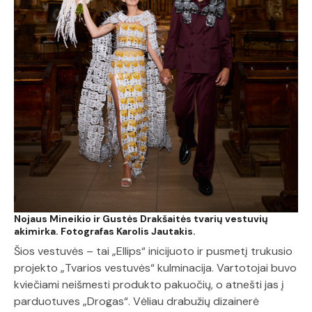
Nojaus Mineikio ir Gustės Drakšaitės tvarių vestuvių
akimirka. Fotografas Karolis Jautakis.
Šios vestuvės – tai „Ellips“ inicijuoto ir pusmetį trukusio
projekto „Tvarios vestuvės“ kulminacija. Vartotojai buvo
kviečiami neišmesti produkto pakuočių, o atnešti jas į
parduotuves „Drogas“. Vėliau drabužių dizainerė