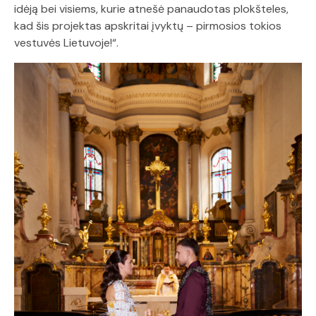
idėją bei visiems, kurie atnešė panaudotas plokšteles,
kad šis projektas apskritai įvyktų – pirmosios tokios
vestuvės Lietuvoje!“.