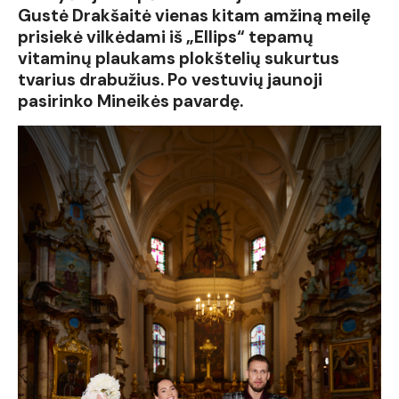
Gustė Drakšaitė vienas kitam amžiną meilę
prisiekė vilkėdami iš „Ellips“ tepamų
vitaminų plaukams plokštelių sukurtus
tvarius drabužius. Po vestuvių jaunoji
pasirinko Mineikės pavardę.