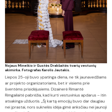
Nojaus Mineikio ir Gustės Drakšaitės tvarių vestuvių
akimirka. Fotografas Karolis Jautakis.
Liepos 25-oji buvo ypatinga diena, ne tik jaunavedžiams
ar projekto organizatoriams, bet ir visiems prie
šventėms prisidėjusiems. Dizainerė Rimantė
Rimgailaitė pabrėžia, kad kurti vestuvinius apdarus – itin
atsakinga užduotis. „Šį kartą emocijų buvo dar daugiau
nei įprastai, nors suknelės idėja gimė anksčiau nei jaunoji