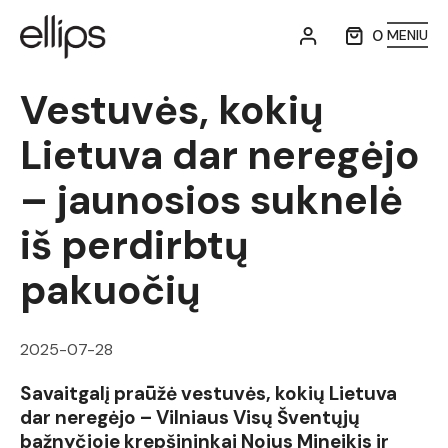
0
MENIU
Vestuvės, kokių
Lietuva dar neregėjo
– jaunosios suknelė
iš perdirbtų
pakuočių
2025-07-28
Savaitgalį praūžė vestuvės, kokių Lietuva
dar neregėjo – Vilniaus Visų Šventųjų
bažnyčioje krepšininkai Nojus Mineikis ir