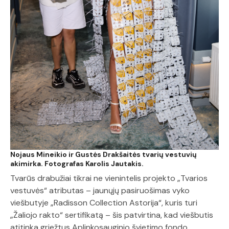
Nojaus Mineikio ir Gustės Drakšaitės tvarių vestuvių
akimirka. Fotografas Karolis Jautakis.
Tvarūs drabužiai tikrai ne vienintelis projekto „Tvarios
vestuvės“ atributas – jaunųjų pasiruošimas vyko
viešbutyje „Radisson Collection Astorija“, kuris turi
„Žaliojo rakto“ sertifikatą – šis patvirtina, kad viešbutis
atitinka griežtus Aplinkosauginio švietimo fondo