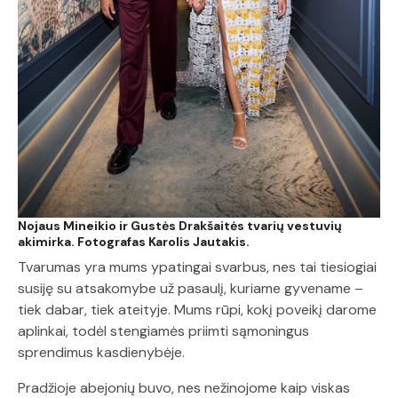
Nojaus Mineikio ir Gustės Drakšaitės tvarių vestuvių
akimirka. Fotografas Karolis Jautakis.
Tvarumas yra mums ypatingai svarbus, nes tai tiesiogiai
susiję su atsakomybe už pasaulį, kuriame gyvename –
tiek dabar, tiek ateityje. Mums rūpi, kokį poveikį darome
aplinkai, todėl stengiamės priimti sąmoningus
sprendimus kasdienybėje.
Pradžioje abejonių buvo, nes nežinojome kaip viskas