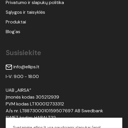
Privatumo ir slapukų politika
Sąlygos ir taisyklės
Produktai
Blog'as
Susisiekite
info@ellips.lt
I-V: 9.00 - 18.00
UAB „AIRSA”
Įmonės kodas 305212939
PVM kodas LT100012733312
A/s nr. LT887300010159507697 AB Swedbank
SWIFT kodas: HABALT22
Svetainėje ellips.lt yra naudojami slapukai (angl.