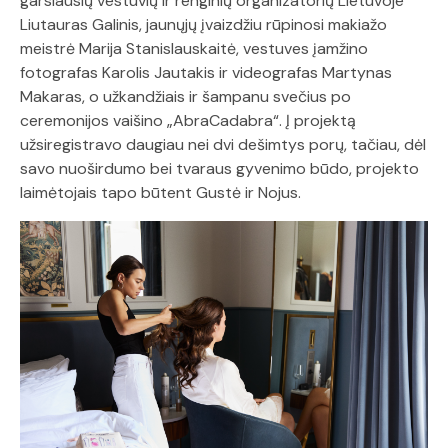
garsiausių vestuvių ir renginių organizatorių Lietuvoje
Liutauras Galinis, jaunųjų įvaizdžiu rūpinosi makiažo
meistrė Marija Stanislauskaitė, vestuves įamžino
fotografas Karolis Jautakis ir videografas Martynas
Makaras, o užkandžiais ir šampanu svečius po
ceremonijos vaišino „AbraCadabra“. Į projektą
užsiregistravo daugiau nei dvi dešimtys porų, tačiau, dėl
savo nuoširdumo bei tvaraus gyvenimo būdo, projekto
laimėtojais tapo būtent Gustė ir Nojus.