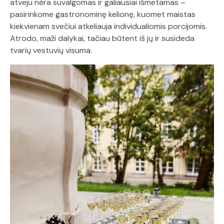
atveju nėra suvalgomas ir galiausiai išmetamas –
pasirinkome gastronominę kelionę, kuomet maistas
kiekvienam svečiui atkeliauja individualiomis porcijomis.
Atrodo, maži dalykai, tačiau būtent iš jų ir susideda
tvarių vestuvių visuma.