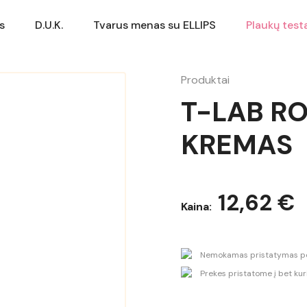
s
D.U.K.
Tvarus menas su ELLIPS
Plaukų test
Produktai
T-LAB R
KREMAS
12,62 €
Kaina:
Nemokamas pristatymas pe
Prekes pristatome į bet kuri