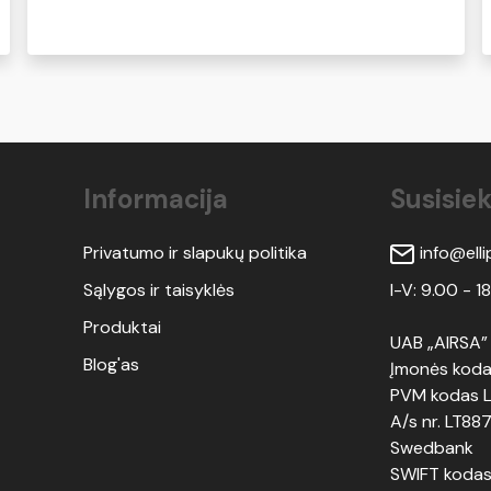
Informacija
Susisiek
Privatumo ir slapukų politika
info@ellip
Sąlygos ir taisyklės
I-V: 9.00 - 1
Produktai
UAB „AIRSA”
Blog'as
Įmonės kod
PVM kodas 
A/s nr. LT
Swedbank
SWIFT kodas