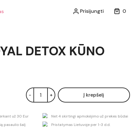
Prisijungti
0
as
OYAL DETOX KŪNO
-
+
Į krepšelį
rkant už 30 Eur
Net 4 skirtingi apmokėjimo už prekes būdai
ą pasaulio šalį
Pristatymas Lietuvoje per 1-3 d.d.