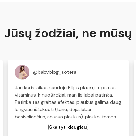
Jūsų žodžiai, ne mūsų
@babyblog_sotera
Jau kuris laikas naudoju Ellips plaukų tepamus
vitaminus. Ir nuoširdžiai, man jie labai patinka.
Patinka tas greitas efektas, plaukus galima daug
lengviau iššukuoti (turiu, deja, labai
besiveliančius, sausus plaukus), plaukai tampa
švelnūs ir minkšti. Kas turite panašių problemų -
[Skaityti daugiau]
pabandykite, tikiu, kad norėsis kasdien naudoti:)