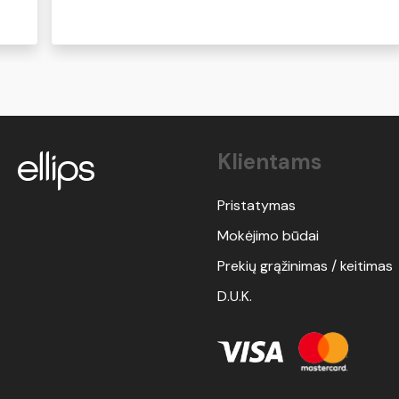
Klientams
Pristatymas
Mokėjimo būdai
Prekių grąžinimas / keitimas
D.U.K.