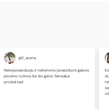
@f_austa
Nebeįsivaizduoju ir nebenoriu įsivaizduoti galvos
Es
plovimo rutinos be šio gėrio. Nerealus
du
produktas!
re
sa
vi
ja
ma