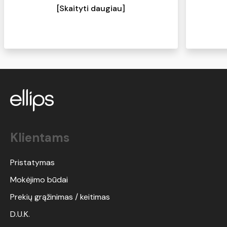
sausus plaukus), plaukai tampa švelnūs
[Skaityti daugiau]
ir minkšti. Kas turite panašių problemų -
pabandykite, tikiu, kad norėsis kasdien
naudoti:)
Klientams
Pristatymas
Mokėjimo būdai
Prekių grąžinimas / keitimas
D.U.K.