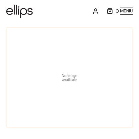
0
MENIU