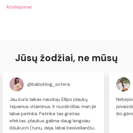
Atsiliepimai
Jūsų žodžiai, ne mūsų
@babyblog_sotera
Jau kuris laikas naudoju Ellips plaukų
Nebeįsi
tepamus vitaminus. Ir nuoširdžiai, man jie
įsivaiz
labai patinka. Patinka tas greitas
šio gėr
efektas, plaukus galima daug lengviau
iššukuoti (turiu, deja, labai besiveliančius,