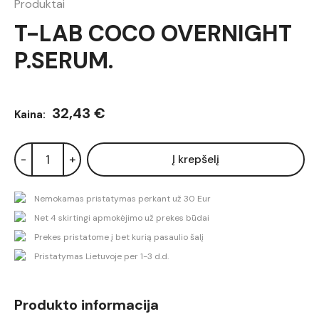
Produktai
T-LAB COCO OVERNIGHT
P.SERUM.
32,43 €
Kaina:
-
+
Į krepšelį
Nemokamas pristatymas perkant už 30 Eur
Net 4 skirtingi apmokėjimo už prekes būdai
Prekes pristatome į bet kurią pasaulio šalį
Pristatymas Lietuvoje per 1-3 d.d.
Produkto informacija