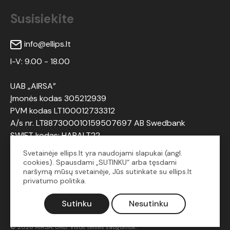
Susisiekite
info@ellips.lt
I-V: 9.00 - 18.00
UAB „AIRSA”
Įmonės kodas 305212939
PVM kodas LT100012733312
A/s nr. LT887300010159507697 AB Swedbank
SWIFT kodas: HABALT22
Svetainėje ellips.lt yra naudojami slapukai (angl.
cookies). Spausdami „SUTINKU“ arba tęsdami
Sekite mus
naršymą mūsų svetainėje, Jūs sutinkate su ellips.lt
privatumo politika.
Sutinku
Nesutinku
© 2026 AIRSA, UAB. Visos teisės saugomos.