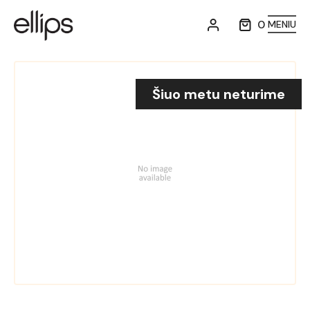
0
MENIU
Šiuo metu neturime