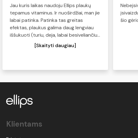
Jau kuris laikas naudoju Ellips plaukų
Nebeįsi
tepamus vitaminus. Ir nuoširdžiai, man jie
įsivaiz
labai patinka. Patinka tas greitas
šio gėr
efektas, plaukus galima daug lengviau
iššukuoti (turiu, deja, labai besiveliančius,
sausus plaukus), plaukai tampa švelnūs
[Skaityti daugiau]
ir minkšti. Kas turite panašių problemų -
pabandykite, tikiu, kad norėsis kasdien
naudoti:)
Klientams