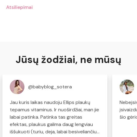
Atsiliepimai
Jūsų žodžiai, ne mūsų
@babyblog_sotera
Jau kuris laikas naudoju Ellips plaukų
Nebeįsi
tepamus vitaminus. Ir nuoširdžiai, man jie
įsivaiz
labai patinka. Patinka tas greitas
šio gėr
efektas, plaukus galima daug lengviau
iššukuoti (turiu, deja, labai besiveliančius,