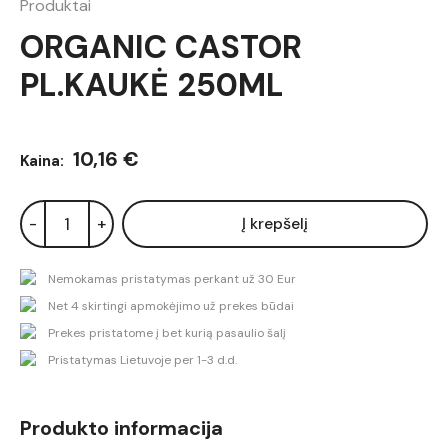
Produktai
ORGANIC CASTOR
PL.KAUKĖ 250ML
10,16 €
Kaina:
-
+
Į krepšelį
Nemokamas pristatymas perkant už 30 Eur
Net 4 skirtingi apmokėjimo už prekes būdai
Prekes pristatome į bet kurią pasaulio šalį
Pristatymas Lietuvoje per 1-3 d.d.
Produkto informacija