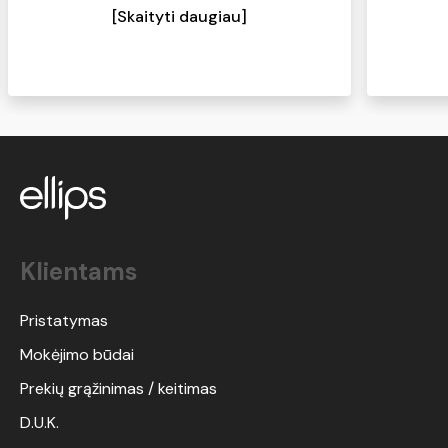
sausus plaukus), plaukai tampa švelnūs
[Skaityti daugiau]
ir minkšti. Kas turite panašių problemų -
pabandykite, tikiu, kad norėsis kasdien
naudoti:)
Klientams
Pristatymas
Mokėjimo būdai
Prekių grąžinimas / keitimas
D.U.K.