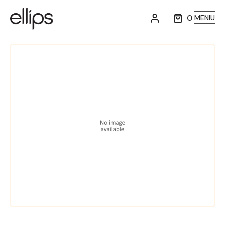
0
MENIU