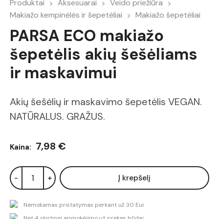
Produktai
Aksesuarai
Veido priežiūra
Makiažo kempinėlės ir šepetėliai
Makiažo šepetėliai
PARSA ECO makiažo
šepetėlis akių šešėliams
ir maskavimui
Akių šešėlių ir maskavimo šepetėlis VEGAN.
NATŪRALUS. GRAŽUS.
7,98 €
Kaina:
-
+
Į krepšelį
Nemokamas pristatymas perkant už 30 Eur
Net 4 skirtingi apmokėjimo už prekes būdai