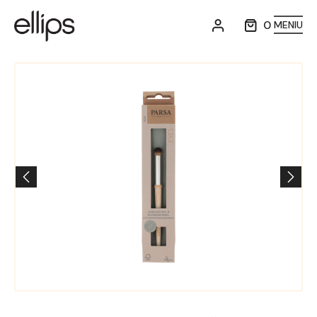
0
MENIU