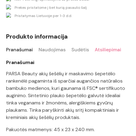
Prekes pristatome į bet kurią pasaulio šalį
Pristatymas Lietuvoje per 1-3 d.d.
Produkto informacija
Pranašumai
Naudojimas
Sudėtis
Atsiliepimai
Pranašumai
PARSA Beauty akių šešėlių ir maskavimo šepetėlio
rankenėlė pagaminta iš sparčiai augančios natūralios
bambuko medienos, kuri gaunama iš FSC® sertifikuoto
auginimo. Sintetinio plauko šepetėlio galvutė idealiai
tinka veganams ir žmonėms, alergiškiems gyvūnų
plaukams. Tinka paryškinti akių sritį kompaktiniais ir
kreminiais akių šešėlių produktais.
Pakuotės matmenys: 45 x 23 x 240 mm.