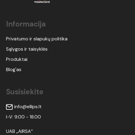
Informacija
Privatumo ir slapukų politika
Sąlygos ir taisyklės
Produktai
Blog'as
Susisiekite
info@ellips.lt
I-V: 9.00 - 18.00
UAB „AIRSA”