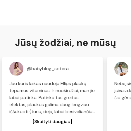
Jūsų žodžiai, ne mūsų
@babyblog_sotera
Jau kuris laikas naudoju Ellips plaukų
Nebeįsi
tepamus vitaminus. Ir nuoširdžiai, man jie
įsivaiz
labai patinka. Patinka tas greitas
šio gėr
efektas, plaukus galima daug lengviau
iššukuoti (turiu, deja, labai besiveliančius,
sausus plaukus), plaukai tampa švelnūs
[Skaityti daugiau]
ir minkšti. Kas turite panašių problemų -