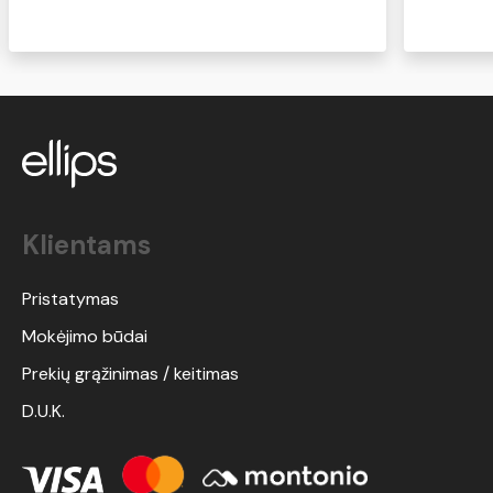
pabandykite, tikiu, kad norėsis kasdien
naudoti:)
Klientams
Pristatymas
Mokėjimo būdai
Prekių grąžinimas / keitimas
D.U.K.