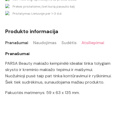
Prekes pristatome į bet kurią pasaulio šalį
Pristatymas Lietuvoje per 1-3 d.d.
Produkto informacija
Pranašumai
Naudojimas
Sudėtis
Atsiliepimai
Pranašumai
PARSA Beauty makiažo kempinėlė idealiai tinka tolygiam
skysto ir kreminio makiažo tepimui ir maišymui.
Nuožulnioji pusė taip pat tinka kontūravimui ir ryškinimui.
Šiek tiek sudrėkinus, sunaudojama mažiau produkto.
Pakuotės matmenys: 59 x 63 x 135 mm.