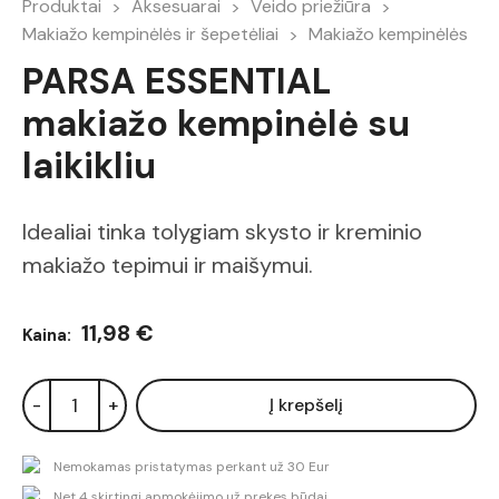
Produktai
Aksesuarai
Veido priežiūra
Makiažo kempinėlės ir šepetėliai
Makiažo kempinėlės
PARSA ESSENTIAL
makiažo kempinėlė su
laikikliu
Idealiai tinka tolygiam skysto ir kreminio
makiažo tepimui ir maišymui.
11,98 €
Kaina:
-
+
Į krepšelį
Nemokamas pristatymas perkant už 30 Eur
Net 4 skirtingi apmokėjimo už prekes būdai