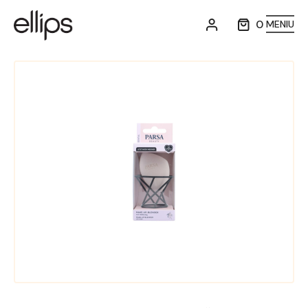
0
MENIU