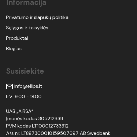
Informacija
Privatumo ir slapukų politika
Sąlygos ir taisyklės
Produktai
Blog'as
Susisiekite
info@ellips.lt
I-V: 9.00 - 18.00
UAB „AIRSA”
Įmonės kodas 305212939
PVM kodas LT100012733312
A/s nr. LT887300010159507697 AB Swedbank