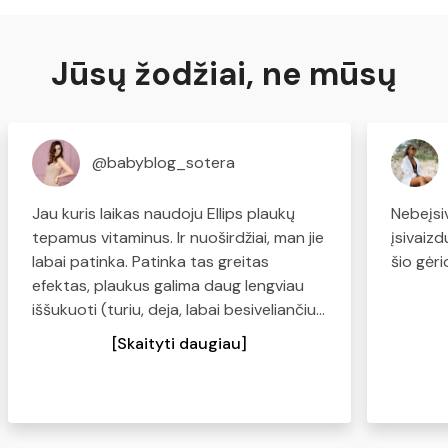
Jūsų žodžiai, ne mūsų
@babyblog_sotera
Jau kuris laikas naudoju Ellips plaukų
Nebeįsi
tepamus vitaminus. Ir nuoširdžiai, man jie
įsivaiz
labai patinka. Patinka tas greitas
šio gėr
efektas, plaukus galima daug lengviau
iššukuoti (turiu, deja, labai besiveliančius,
sausus plaukus), plaukai tampa švelnūs
[Skaityti daugiau]
ir minkšti. Kas turite panašių problemų -
pabandykite, tikiu, kad norėsis kasdien
naudoti:)