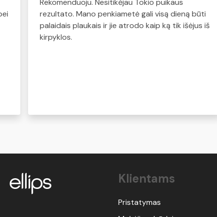
Rekomenduoju. Nesitikėjau Tokio puikaus
bei
rezultato. Mano penkiametė gali visą dieną būti
palaidais plaukais ir jie atrodo kaip ką tik išėjus iš
kirpyklos.
Klientams
Pristatymas