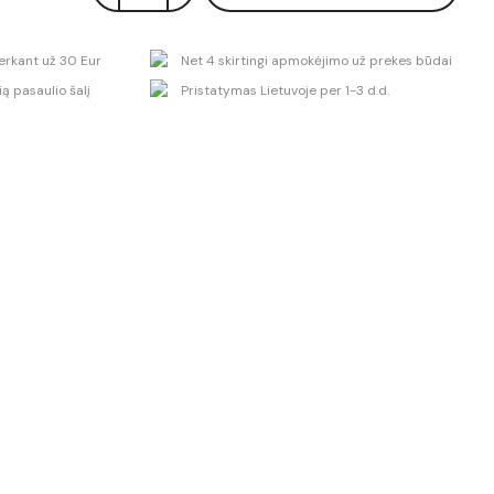
rkant už 30 Eur
Net 4 skirtingi apmokėjimo už prekes būdai
ą pasaulio šalį
Pristatymas Lietuvoje per 1-3 d.d.