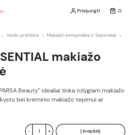
Prisijungti
0
as
Veido priežiūra
Makiažo kempinėlės ir šepetėliai
SENTIAL makiažo
ė
PARSA Beauty“ idealiai tinka tolygiam makiažo
skysto bei kreminio makiažo tepimui ar
-
+
Į krepšelį