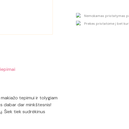
Nemokamas pristatymas pe
Prekes pristatome į bet kuri
liepimai
 makiažo tepimui ir tolygiam
s dabar dar minkštesnis!
ų. Šiek tiek sudrėkinus