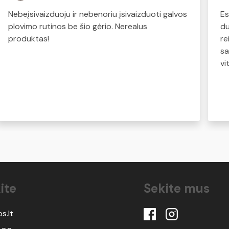
Nebeįsivaizduoju ir nebenoriu įsivaizduoti galvos
Es
plovimo rutinos be šio gėrio. Nerealus
du
produktas!
re
sa
vi
ja
ma
nu
Du
dr
Ja
pa
ne
Pa
ite
Sekite mus
pa
vi
vi
s.lt
po