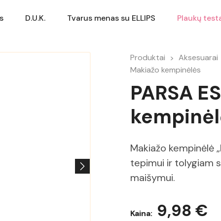
s
D.U.K.
Tvarus menas su ELLIPS
Plaukų test
Produktai
Aksesuarai
Makiažo kempinėlės
PARSA ES
kempinėl
Makiažo kempinėlė „
tepimui ir tolygiam 
maišymui.
9,98 €
Kaina: