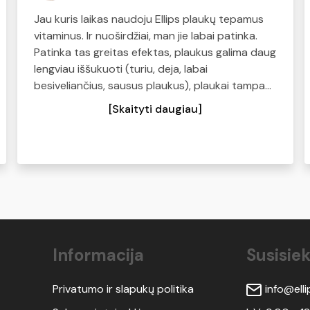
Jau kuris laikas naudoju Ellips plaukų tepamus
vitaminus. Ir nuoširdžiai, man jie labai patinka.
Patinka tas greitas efektas, plaukus galima daug
lengviau iššukuoti (turiu, deja, labai
besiveliančius, sausus plaukus), plaukai tampa
švelnūs ir minkšti. Kas turite panašių problemų -
[Skaityti daugiau]
pabandykite, tikiu, kad norėsis kasdien naudoti:)
Informacija
Susisiek
Privatumo ir slapukų politika
info@ellip