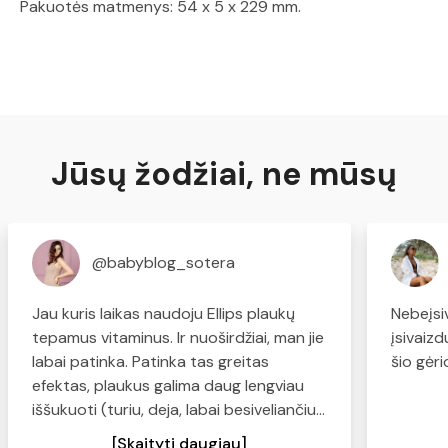
Pakuotės matmenys: 54 x 5 x 229 mm.
Jūsų žodžiai, ne mūsų
@babyblog_sotera
Jau kuris laikas naudoju Ellips plaukų
Nebeįsi
tepamus vitaminus. Ir nuoširdžiai, man jie
įsivaiz
labai patinka. Patinka tas greitas
šio gėr
efektas, plaukus galima daug lengviau
iššukuoti (turiu, deja, labai besiveliančius,
sausus plaukus), plaukai tampa švelnūs
[Skaityti daugiau]