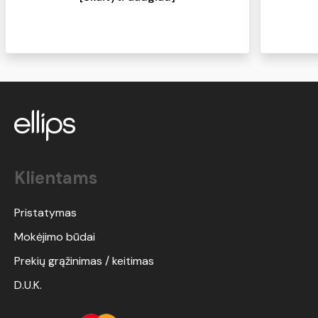
ir minkšti. Kas turite panašių problemų -
pabandykite, tikiu, kad norėsis kasdien
naudoti:)
Klientams
Pristatymas
Mokėjimo būdai
Prekių grąžinimas / keitimas
D.U.K.