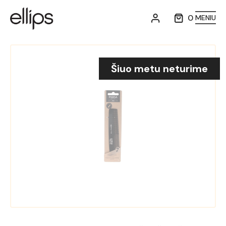
0
MENIU
Šiuo metu neturime