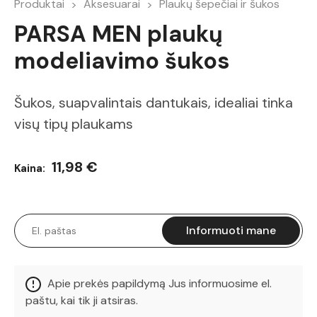
Produktai
Aksesuarai
Plaukų šepečiai ir šukos
PARSA MEN plaukų
modeliavimo šukos
Šukos, suapvalintais dantukais, idealiai tinka
visų tipų plaukams
11,98 €
Kaina:
Informuoti mane
Apie prekės papildymą Jus informuosime el.
paštu, kai tik ji atsiras.