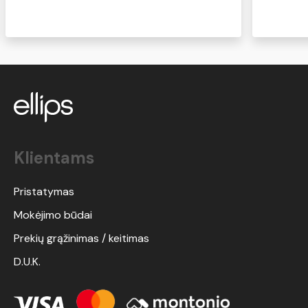
pabandykite, tikiu, kad norėsis kasdien
naudoti:)
Klientams
Pristatymas
Mokėjimo būdai
Prekių grąžinimas / keitimas
D.U.K.