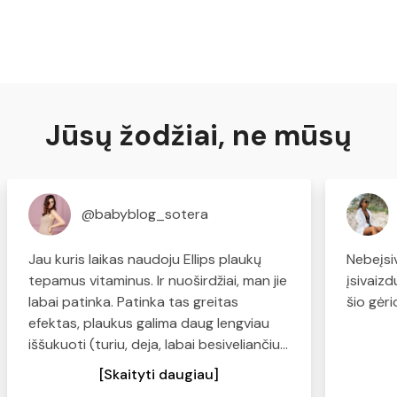
Jūsų žodžiai, ne mūsų
@babyblog_sotera
Jau kuris laikas naudoju Ellips plaukų
Nebeįsi
tepamus vitaminus. Ir nuoširdžiai, man jie
įsivaiz
labai patinka. Patinka tas greitas
šio gėr
efektas, plaukus galima daug lengviau
iššukuoti (turiu, deja, labai besiveliančius,
sausus plaukus), plaukai tampa švelnūs
[Skaityti daugiau]
ir minkšti. Kas turite panašių problemų -