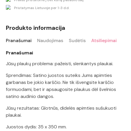
Pristatymas Lietuvoje per 1-3 d.d.
Produkto informacija
Pranašumai
Naudojimas
Sudėtis
Atsiliepimai
Pranašumai
Jūsų plaukų problema: pažeisti, slenkantys plaukai.
Sprendimas: Satino juostos suteiks Jums apimties
garbanas be jokio karščio. Ne tik išvengsite karščio
formuodami, bet ir apsaugosite plaukus dėl švelnios
satino audinio dangos.
Jūsų rezultatas: Glotnūs, didelės apimties sušukuoti
plaukai.
Juostos dydis: 35 x 350 mm.