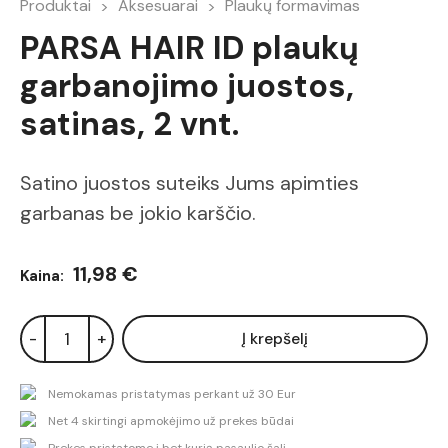
Produktai
Aksesuarai
Plaukų formavimas
PARSA HAIR ID plaukų
garbanojimo juostos,
satinas, 2 vnt.
Satino juostos suteiks Jums apimties
garbanas be jokio karščio.
11,98 €
Kaina:
-
+
Į krepšelį
Nemokamas pristatymas perkant už 30 Eur
Net 4 skirtingi apmokėjimo už prekes būdai
Prekes pristatome į bet kurią pasaulio šalį