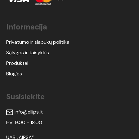
Informacija
Privatumo ir slapukų politika
Sąlygos ir taisyklės
Produktai
Blog'as
Susisiekite
info@ellips.lt
I-V: 9.00 - 18.00
UAB „AIRSA”