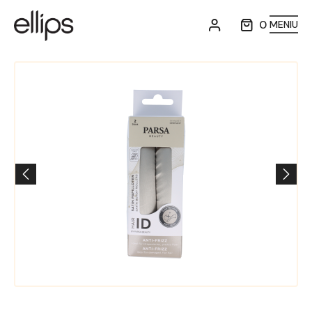
0
MENIU