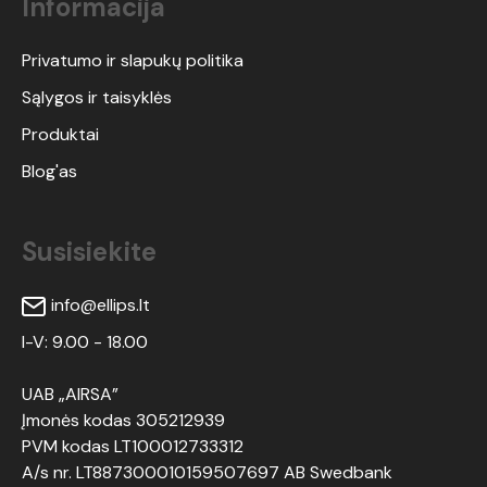
Informacija
Privatumo ir slapukų politika
Sąlygos ir taisyklės
Produktai
Blog'as
Susisiekite
info@ellips.lt
I-V: 9.00 - 18.00
UAB „AIRSA”
Įmonės kodas 305212939
PVM kodas LT100012733312
A/s nr. LT887300010159507697 AB Swedbank