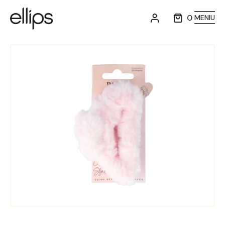
0
MENIU