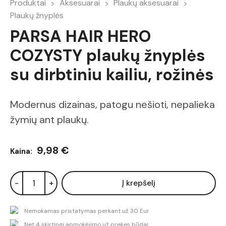
Produktai
Aksesuarai
Plaukų aksesuarai
Plaukų žnyplės
PARSA HAIR HERO
COZYSTY plaukų žnyplės
su dirbtiniu kailiu, rožinės
Modernus dizainas, patogu nešioti, nepalieka
žymių ant plaukų.
9,98 €
Kaina:
-
+
Į krepšelį
Nemokamas pristatymas perkant už 30 Eur
Net 4 skirtingi apmokėjimo už prekes būdai