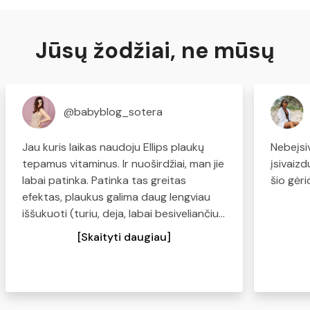
Jūsų žodžiai, ne mūsų
@babyblog_sotera
Jau kuris laikas naudoju Ellips plaukų
Nebeįsi
tepamus vitaminus. Ir nuoširdžiai, man jie
įsivaiz
labai patinka. Patinka tas greitas
šio gėr
efektas, plaukus galima daug lengviau
iššukuoti (turiu, deja, labai besiveliančius,
sausus plaukus), plaukai tampa švelnūs
[Skaityti daugiau]
ir minkšti. Kas turite panašių problemų -
pabandykite, tikiu, kad norėsis kasdien
naudoti:)