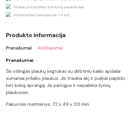
Prekes pristatome į bet kurią pasaulio šalį
Pristatymas Lietuvoje per 1-3 d.d.
Produkto informacija
Pranašumai
Atsiliepimai
Pranašumai
Šis stilingas plaukų segtukas su dirbtinio kailio apdaila
sumaniai prilaiko plaukus. Jis traukia akį ir puikiai papildo
bet kokią aprangą. Jis patogus ir nepalieka žymių
plaukuose.
Pakuotės matmenys: 72 x 49 x 123 mm.