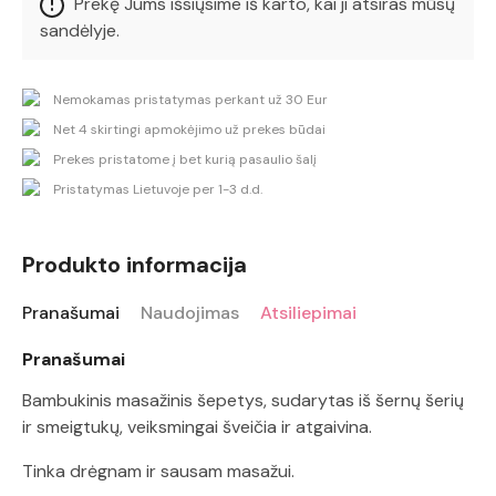
Prekę Jums išsiųsime iš karto, kai ji atsiras mūsų
sandėlyje.
Nemokamas pristatymas perkant už 30 Eur
Net 4 skirtingi apmokėjimo už prekes būdai
Prekes pristatome į bet kurią pasaulio šalį
Pristatymas Lietuvoje per 1-3 d.d.
Produkto informacija
Pranašumai
Naudojimas
Atsiliepimai
Pranašumai
Bambukinis masažinis šepetys, sudarytas iš šernų šerių
ir smeigtukų, veiksmingai šveičia ir atgaivina.
Tinka drėgnam ir sausam masažui.