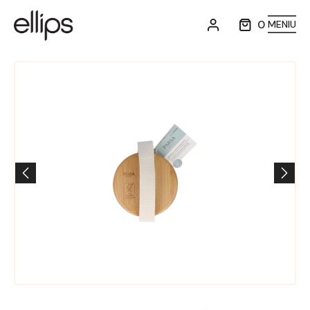
0
MENIU