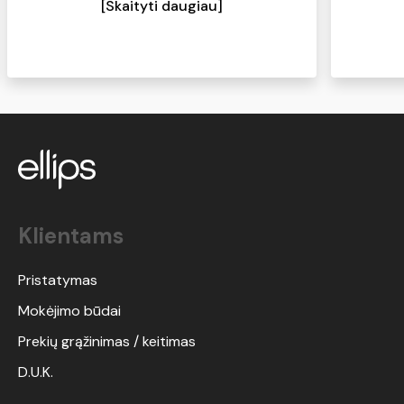
[Skaityti daugiau]
ir minkšti. Kas turite panašių problemų -
pabandykite, tikiu, kad norėsis kasdien
naudoti:)
Klientams
Pristatymas
Mokėjimo būdai
Prekių grąžinimas / keitimas
D.U.K.