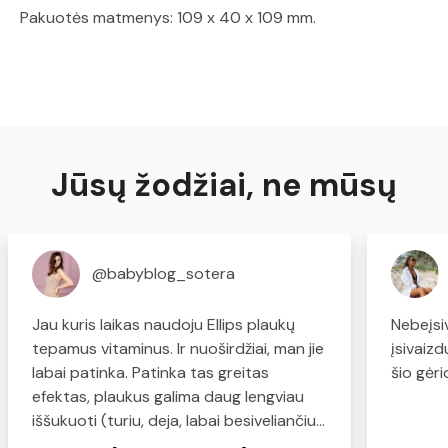
Pakuotės matmenys: 109 x 40 x 109 mm.
Jūsų žodžiai, ne mūsų
@babyblog_sotera
Jau kuris laikas naudoju Ellips plaukų
Nebeįsi
tepamus vitaminus. Ir nuoširdžiai, man jie
įsivaiz
labai patinka. Patinka tas greitas
šio gėr
efektas, plaukus galima daug lengviau
iššukuoti (turiu, deja, labai besiveliančius,
sausus plaukus), plaukai tampa švelnūs